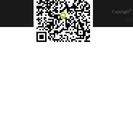
©
Copyright
辽I